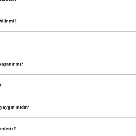
ilir mi?
yaşanır mı?
?
 yaygın mıdır?
 ederiz?