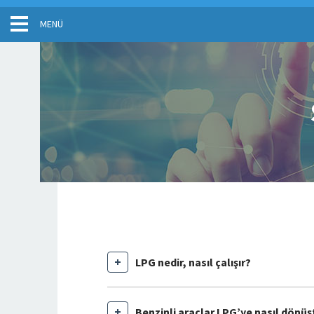
LPG nedir, nasıl çalışır?
Benzinli araçlar LPG’ye nasıl dönüş