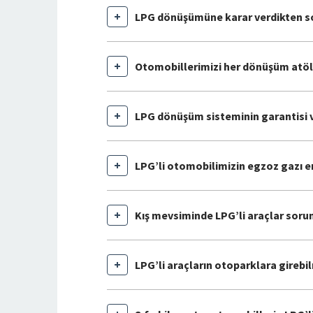
LPG dönüşümüne karar verdikten sonr
Otomobillerimizi her dönüşüm atöly
LPG dönüşüm sisteminin garantisi v
LPG’li otomobilimizin egzoz gazı e
Kış mevsiminde LPG’li araçlar sorun
LPG’li araçların otoparklara girebi