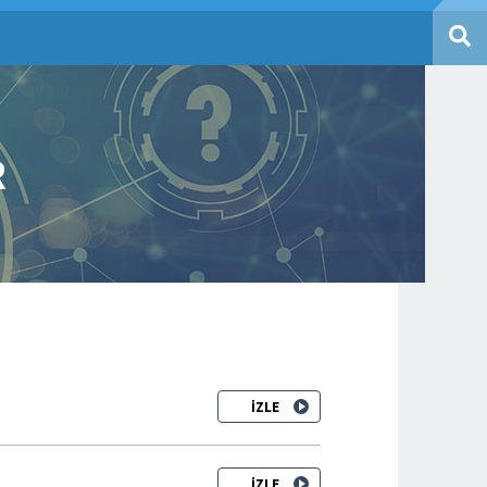
R
İZLE
İZLE